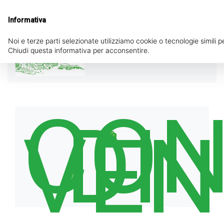
Lun 8.00-12.30 Mar-Sab 8.00-12.30 / 14.00-
18.00
Informativa
Noi e terze parti selezionate utilizziamo cookie o tecnologie simili p
Chiudi questa informativa per acconsentire.
☰
CON
DI
VEN
shopping_bag